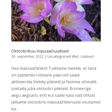
Oktoobrikuu massaažiuudised
30. september 2022
|
Uncategorized @et
,
Uudised
Hea massaažiklient Tuletame meelde, et täna
on septembri viimane päev mil saate
aktiveerida Stebby pileteid ja homme vôimalik
soetada juba oktoobri pileteid. Broneerige
aegu aegsasti, eriti kui saate käia vaid ôhtuti.
Jätkame oktoobris massaažiteenuste osutamist
ka...