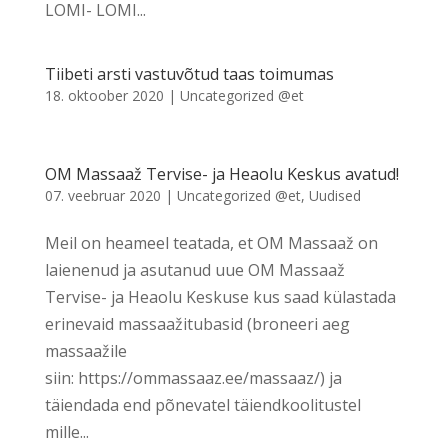
LOMI- LOMI...
Tiibeti arsti vastuvõtud taas toimumas
18. oktoober 2020
|
Uncategorized @et
OM Massaaž Tervise- ja Heaolu Keskus avatud!
07. veebruar 2020
|
Uncategorized @et
,
Uudised
Meil on heameel teatada, et OM Massaaž on
laienenud ja asutanud uue OM Massaaž
Tervise- ja Heaolu Keskuse kus saad külastada
erinevaid massaažitubasid (broneeri aeg
massaažile
siin: https://ommassaaz.ee/massaaz/) ja
täiendada end põnevatel täiendkoolitustel
mille...