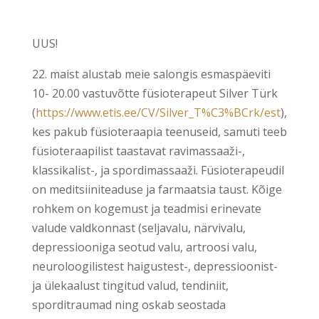
UUS!
22. maist alustab meie salongis esmaspäeviti
10- 20.00 vastuvõtte füsioterapeut Silver Türk
(
https://www.etis.ee/CV/Silver_T%C3%BCrk/est
),
kes pakub füsioteraapia teenuseid, samuti teeb
füsioteraapilist taastavat ravimassaaži-,
klassikalist-, ja spordimassaaži. Füsioterapeudil
on meditsiiniteaduse ja farmaatsia taust. Kõige
rohkem on kogemust ja teadmisi erinevate
valude valdkonnast (seljavalu, närvivalu,
depressiooniga seotud valu, artroosi valu,
neuroloogilistest haigustest-, depressioonist-
ja ülekaalust tingitud valud, tendiniit,
sporditraumad ning oskab seostada