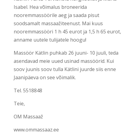
Isabel. Hea võimalus broneerida
nooremmassöörile aeg ja saada pisut
soodsamalt massaažiteenust. Mai kuus
nooremmassööri 1 h 45 eurot ja 1,5 h 65 eurot,
anname uutele tulijatele hoogu!
Massöör Kätlin puhkab 26 juuni- 10 juuli, teda
asendavad meie uued usinad massöörid. Kui
soov juunis soov tulla Kätlini juurde siis enne
Jaanipäeva on see võimalik.
Tel. 5518848
Teie,
OM Massaaž
www.ommassaaz.ee