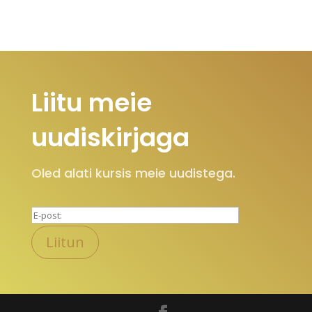
Liitu meie
uudiskirjaga
Oled alati kursis meie uudistega.
P
l
e
a
s