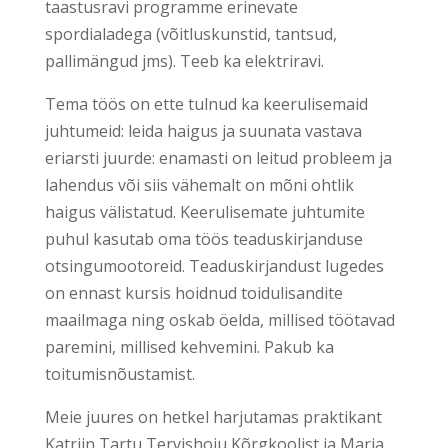
taastusravi programme erinevate
spordialadega (võitluskunstid, tantsud,
pallimängud jms). Teeb ka elektriravi.
Tema töös on ette tulnud ka keerulisemaid
juhtumeid: leida haigus ja suunata vastava
eriarsti juurde: enamasti on leitud probleem ja
lahendus või siis vähemalt on mõni ohtlik
haigus välistatud. Keerulisemate juhtumite
puhul kasutab oma töös teaduskirjanduse
otsingumootoreid. Teaduskirjandust lugedes
on ennast kursis hoidnud toidulisandite
maailmaga ning oskab öelda, millised töötavad
paremini, millised kehvemini. Pakub ka
toitumisnõustamist.
Meie juures on hetkel harjutamas praktikant
Katriin Tartu Tervishoiu Kõrgkoolist ja Maria