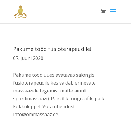
Pakume tööd füsioterapeudile!
07. juuni 2020
Pakume tööd uues avatavas salongis
füsioterapeudile kes valdab erinevate
massaazide tegemist (mitte ainult
spordimassaazi). Paindlik töögraafik, palk
kokkuleppel. Võta ühendust
info@ommassaaz.ee.