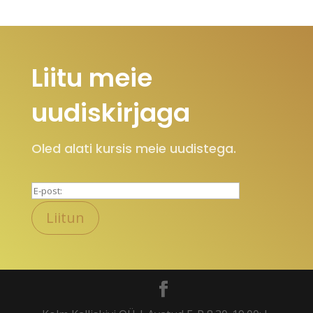
Liitu meie
uudiskirjaga
Oled alati kursis meie uudistega.
P
l
e
a
s
e