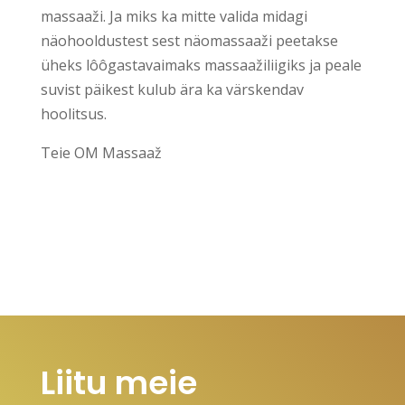
massaaži. Ja miks ka mitte valida midagi
näohooldustest sest näomassaaži peetakse
üheks lôôgastavaimaks massaažiliigiks ja peale
suvist päikest kulub ära ka värskendav
hoolitsus.
Teie OM Massaaž
Liitu meie