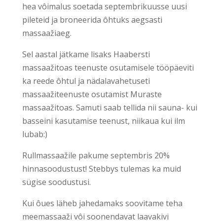
hea vôimalus soetada septembrikuusse uusi
pileteid ja broneerida ôhtuks aegsasti
massaažiaeg.
Sel aastal jätkame lisaks Haabersti
massaažitoas teenuste osutamisele tööpäeviti
ka reede ôhtul ja nädalavahetuseti
massaažiteenuste osutamist Muraste
massaažitoas. Samuti saab tellida nii sauna- kui
basseini kasutamise teenust, niikaua kui ilm
lubab:)
Rullmassaažile pakume septembris 20%
hinnasoodustust! Stebbys tulemas ka muid
sügise soodustusi.
Kui ôues läheb jahedamaks soovitame teha
meemassaaži vôi soonendavat laavakivi