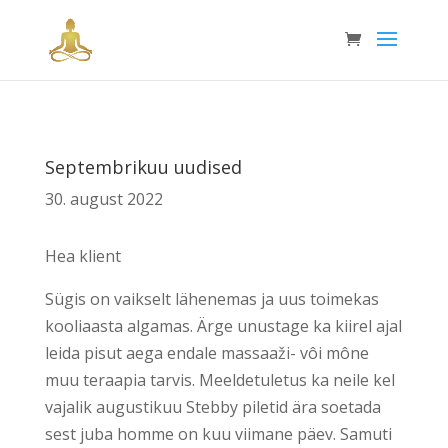
Septembrikuu uudised
30. august 2022
Hea klient
Sügis on vaikselt lähenemas ja uus toimekas
kooliaasta algamas. Ärge unustage ka kiirel ajal
leida pisut aega endale massaaži- vôi mône
muu teraapia tarvis. Meeldetuletus ka neile kel
vajalik augustikuu Stebby piletid ära soetada
sest juba homme on kuu viimane päev. Samuti