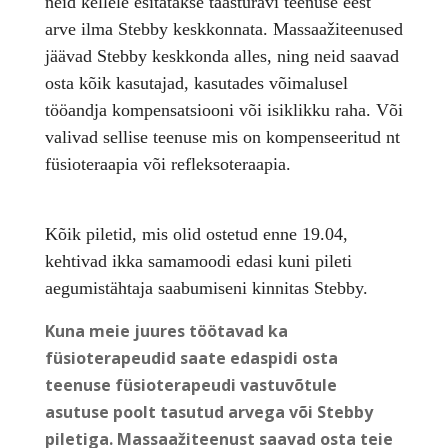
neid kellele esitatakse taasturavi teenuse eest
arve ilma Stebby keskkonnata.
Massaažiteenused
jäävad
Stebby
keskkonda alles, ning neid saavad
osta kõik
k
asutajad, kasutades võimalusel
tööandja kompensatsiooni või isiklikku raha.
Või
valivad sellise teenuse mis on kompenseeritud nt
füsioteraapia või refleksoteraapia.
Kõik piletid, mis olid ostetud enne 19.04,
kehtivad ikka samamoodi edasi
kuni pileti
aegumistähtaja saabumiseni kinnitas Stebby.
Kuna meie juures töötavad ka
füsioterapeudid saate edaspidi osta
teenuse füsioterapeudi vastuvõtule
asutuse poolt tasutud arvega või Stebby
piletiga. Massaažiteenust saavad osta teie