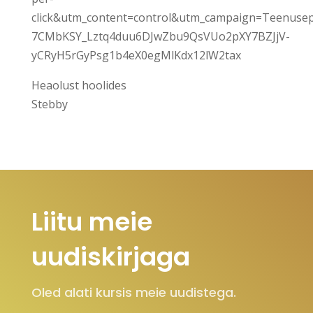
click&utm_content=control&utm_campaign=Teenus
7CMbKSY_Lztq4duu6DJwZbu9QsVUo2pXY7BZJjV-
yCRyH5rGyPsg1b4eX0egMlKdx12lW2tax
Heaolust hoolides
Stebby
Liitu meie
uudiskirjaga
Oled alati kursis meie uudistega.