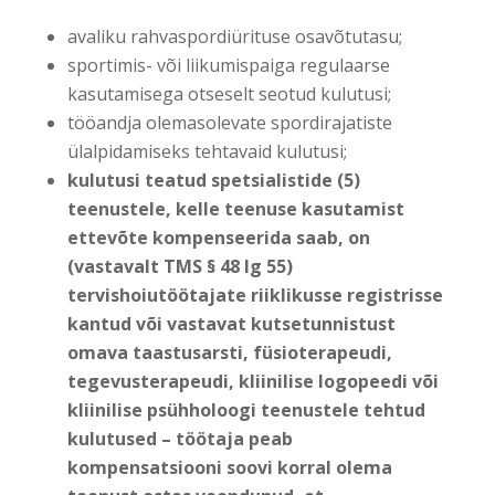
avaliku rahvaspordiürituse osavõtutasu;
sportimis- või liikumispaiga regulaarse
kasutamisega otseselt seotud kulutusi;
tööandja olemasolevate spordirajatiste
ülalpidamiseks tehtavaid kulutusi;
kulutusi teatud spetsialistide (5)
teenustele, kelle teenuse kasutamist
ettevõte kompenseerida saab, on
(vastavalt TMS § 48 lg 55)
tervishoiutöötajate riiklikusse registrisse
kantud või vastavat kutsetunnistust
omava taastusarsti, füsioterapeudi,
tegevusterapeudi, kliinilise logopeedi või
kliinilise psühholoogi teenustele tehtud
kulutused – töötaja peab
kompensatsiooni soovi korral olema