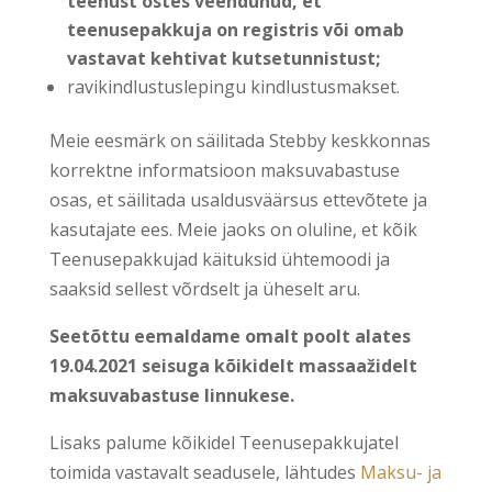
teenust ostes veendunud, et
teenusepakkuja on registris või omab
vastavat kehtivat kutsetunnistust;
ravikindlustuslepingu kindlustusmakset.
Meie eesmärk on säilitada Stebby keskkonnas
korrektne informatsioon maksuvabastuse
osas, et säilitada usaldusväärsus ettevõtete ja
kasutajate ees. Meie jaoks on oluline, et kõik
Teenusepakkujad käituksid ühtemoodi ja
saaksid sellest võrdselt ja üheselt aru.
Seetõttu eemaldame omalt poolt alates
19.04.2021 seisuga kõikidelt massaažidelt
maksuvabastuse linnukese.
Lisaks palume kõikidel Teenusepakkujatel
toimida vastavalt seadusele, lähtudes
Maksu- ja