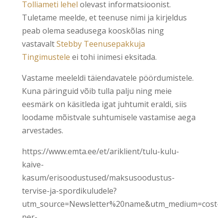
Tolliameti lehel
olevast informatsioonist.
Tuletame meelde, et teenuse nimi ja kirjeldus
peab olema seadusega kooskõlas ning
vastavalt
Stebby Teenusepakkuja
Tingimustele
ei tohi inimesi eksitada.
Vastame meeleldi täiendavatele pöördumistele.
Kuna päringuid võib tulla palju ning meie
eesmärk on käsitleda igat juhtumit eraldi, siis
loodame mõistvale suhtumisele vastamise aega
arvestades.
https://www.emta.ee/et/ariklient/tulu-kulu-
kaive-
kasum/erisoodustused/maksusoodustus-
tervise-ja-spordikuludele?
utm_source=Newsletter%20name&utm_medium=cost
per-