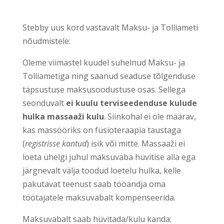
Stebby uus kord vastavalt Maksu- ja Tolliameti
nõudmistele:
Oleme viimastel kuudel suhelnud Maksu- ja
Tolliametiga ning saanud seaduse tõlgenduse
täpsustuse maksusoodustuse osas. Sellega
seonduvalt
ei kuulu terviseedenduse kulude
hulka massaaži kulu
. Siinkohal ei ole määrav,
kas massööriks on füsioteraapia taustaga
(
registrisse kantud
) isik või mitte. Massaaži ei
loeta ühelgi juhul maksuvaba hüvitise alla ega
järgnevalt välja toodud loetelu hulka, kelle
pakutavat teenust saab tööandja oma
töötajatele maksuvabalt kompenseerida.
Maksuvabalt saab hüvitada/kulu kanda: