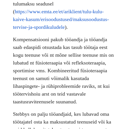
tulumaksu
seadusel
(
https://www.emta.ee/et/ariklient/tulu-kulu-
kaive-kasum/erisoodustused/maksusoodustus-
tervise-ja-spordikuludele
).
Kompensatsiooni pakub tööandja
ja tööandja
saab edaspidi otsustada kas tasub töötaja eest
kogu teenuse või nt mõne sellise teenuse mis on
lubatud nt füsioteraapia või refleksoteraapia,
sportimise vms. Kombineeritud füsioteraapia
teenust on samuti võimalik kasutada
lihaspingete- ja rühiprobleemide raviks, nt kui
töötervishoiu arst on teid vastavale
taastusraviteenusele suunanud.
Stebbys on
palju tööandjaid, kes lubavad oma
töötajatel osta ka maksustatud teenuseid
või ka