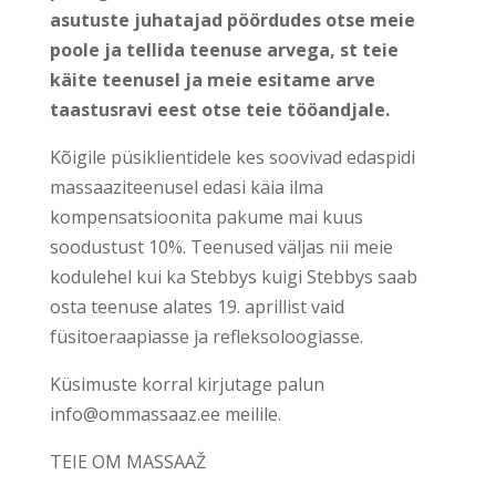
asutuste juhatajad pöördudes otse meie
poole ja tellida teenuse arvega, st teie
käite teenusel ja meie esitame arve
taastusravi eest otse teie tööandjale.
Kõigile püsiklientidele kes soovivad edaspidi
massaaziteenusel edasi käia ilma
kompensatsioonita pakume mai kuus
soodustust 10%. Teenused väljas nii meie
kodulehel kui ka Stebbys kuigi Stebbys saab
osta teenuse alates 19. aprillist vaid
füsitoeraapiasse ja refleksoloogiasse.
Küsimuste korral kirjutage palun
info@ommassaaz.ee meilile.
TEIE OM MASSAAŽ